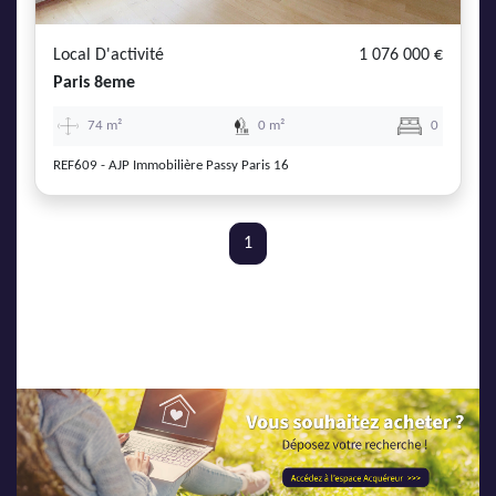
AJP Actualités
Service Qualité Clients
Local D'activité
1 076 000 €
Paris 8eme
74 m²
0 m²
0
REF609 - AJP Immobilière Passy Paris 16
1