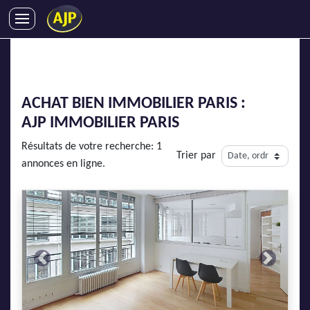
ACHATS
VENTES
LOCATIONS
ACHAT BIEN IMMOBILIER PARIS :
GESTION LOCATIVE
AJP IMMOBILIER
PARIS
SYNDIC
Résultats de votre recherche: 1
Trier par
LMNP
annonces en ligne.
IMMOBILIER NEUF
LOCATIONS DE VACANCES
ENTREPRISES
DEVENIR FRANCHISÉ
Previous
Next
AJP Recrute