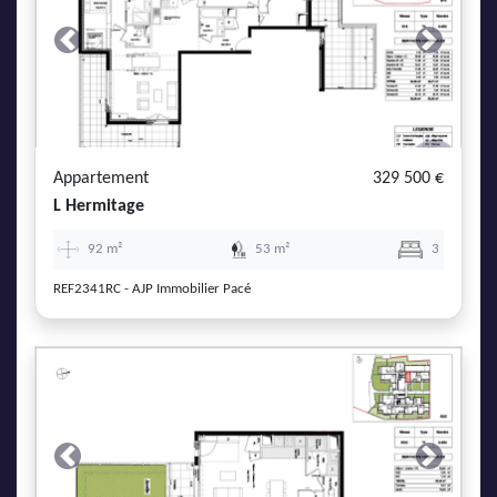
Previous
Next
Appartement
329 500 €
L Hermitage
92 m²
53 m²
3
REF2341RC - AJP Immobilier Pacé
Previous
Next