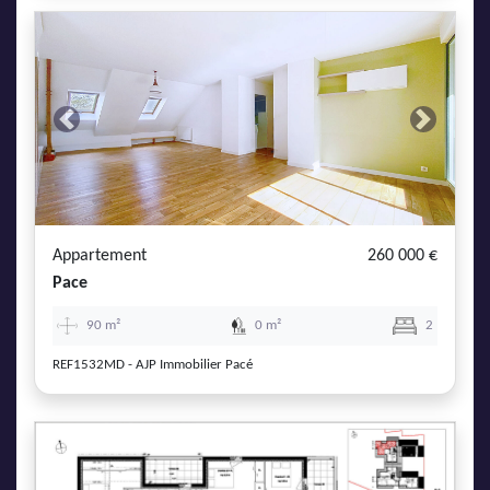
Previous
Next
Appartement
260 000 €
Pace
90 m²
0 m²
2
REF1532MD - AJP Immobilier Pacé