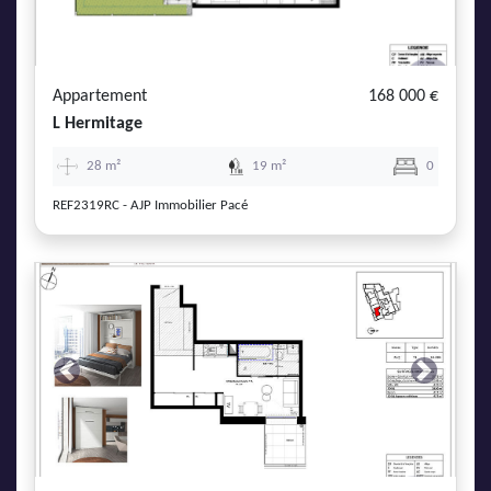
Appartement
168 000 €
L Hermitage
28 m²
19 m²
0
REF2319RC - AJP Immobilier Pacé
Previous
Next