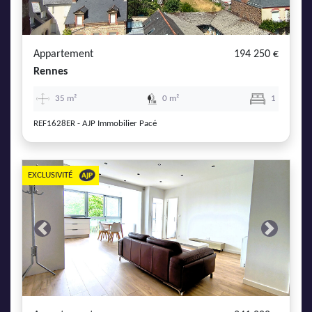
AJP Actualités
Service Qualité Clients
Appartement
194 250 €
Rennes
35 m²
0 m²
1
REF1628ER - AJP Immobilier Pacé
EXCLUSIVITÉ
Previous
Next