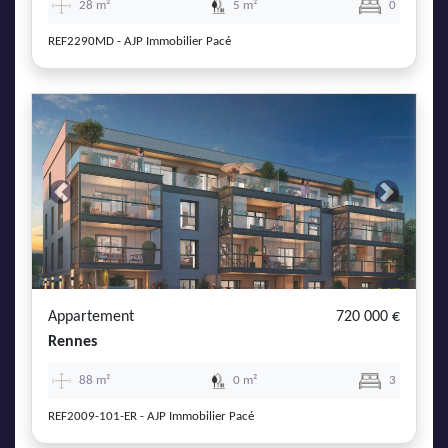
28 m²
5 m²
0
REF2290MD - AJP Immobilier Pacé
Previous
Next
Appartement
720 000 €
Rennes
88 m²
0 m²
3
REF2009-101-ER - AJP Immobilier Pacé