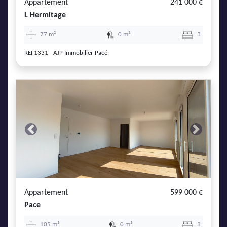
Appartement
241 000 €
L Hermitage
77 m²
0 m²
3
REF1331 - AJP Immobilier Pacé
Previous
Next
Appartement
599 000 €
Pace
105 m²
0 m²
3