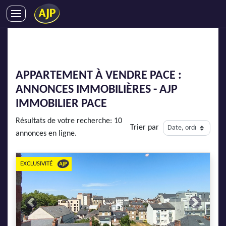
ACHATS
VENTES
LOCATIONS
APPARTEMENT À VENDRE PACE :
GESTION LOCATIVE
ANNONCES IMMOBILIÈRES - AJP
SYNDIC
IMMOBILIER PACE
LMNP
Résultats de votre recherche: 10
Trier par
IMMOBILIER NEUF
annonces en ligne.
LOCATIONS DE VACANCES
ENTREPRISES
EXCLUSIVITÉ
DEVENIR FRANCHISÉ
Previous
Next
AJP Recrute