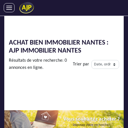
ACHATS
VENTES
LOCATIONS
ACHAT BIEN IMMOBILIER NANTES :
GESTION LOCATIVE
AJP IMMOBILIER
NANTES
SYNDIC
Résultats de votre recherche: 0
Trier par
LMNP
annonces en ligne.
IMMOBILIER NEUF
LOCATIONS DE VACANCES
ENTREPRISES
DEVENIR FRANCHISÉ
AJP Recrute