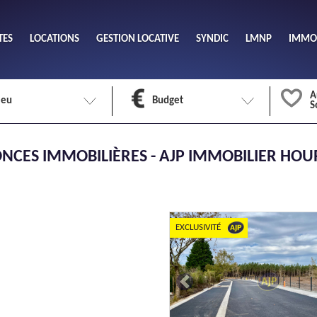
TES
LOCATIONS
GESTION LOCATIVE
SYNDIC
LMNP
IMMOB
A
ieu
Budget
S
Nombre 
NCES IMMOBILIÈRES - AJP IMMOBILIER HOU
min
1
2
eu
Surface 
max
EXCLUSIVITÉ
Previous