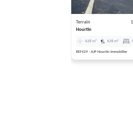
Terrain
1
Hourtin
628 m²
628 m²
REF429 - AJP Hourtin Immobilier