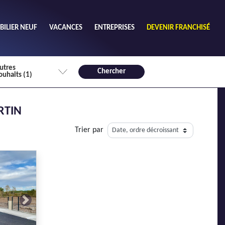
ILIER NEUF
VACANCES
ENTREPRISES
DEVENIR FRANCHISÉ
utres
Chercher
ouhaits (1)
de chambres mini
RTIN
3
4 plus
Trier par
habitable mini
m²
Next