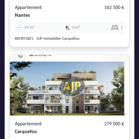
Appartement
162 500 €
Nantes
47 m²
0 m²
1
REF891BZ1 - AJP Immobilier Carquefou
Previous
Next
Appartement
279 000 €
Carquefou