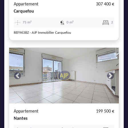
Appartement
307 400 €
Carquefou
75 m²
0 m²
2
REF963BZ - AJP Immobilier Carquefou
Previous
Next
Appartement
199 500 €
Nantes