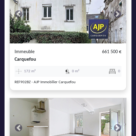
Previous
Next
Immeuble
661 500 €
Carquefou
172 m²
0 m²
0
REF902BZ - AJP Immobilier Carquefou
Previous
Next