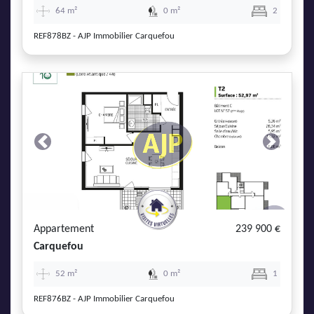
64 m²
0 m²
2
REF878BZ - AJP Immobilier Carquefou
Previous
Next
Appartement
239 900 €
Carquefou
52 m²
0 m²
1
REF876BZ - AJP Immobilier Carquefou