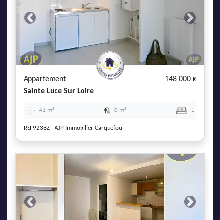
Previous
Next
Appartement
148 000 €
Sainte Luce Sur Loire
41 m²
0 m²
1
REF923BZ - AJP Immobilier Carquefou
Previous
Next