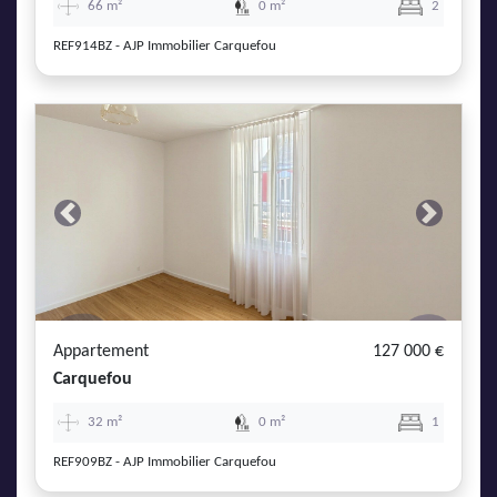
66 m²
0 m²
2
REF914BZ - AJP Immobilier Carquefou
Previous
Next
Appartement
127 000 €
Carquefou
32 m²
0 m²
1
REF909BZ - AJP Immobilier Carquefou