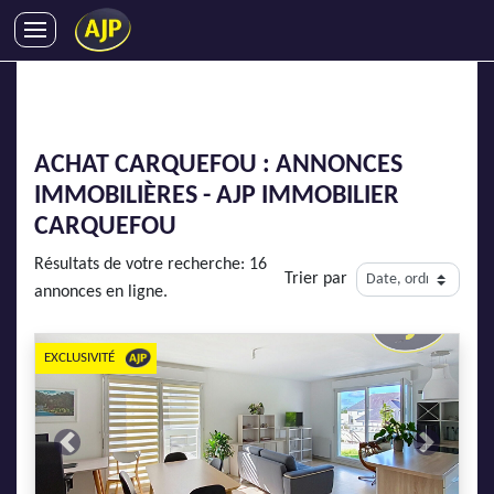
ACHATS
VENTES
LOCATIONS
ACHAT CARQUEFOU : ANNONCES
GESTION LOCATIVE
IMMOBILIÈRES - AJP IMMOBILIER
SYNDIC
CARQUEFOU
LMNP
Résultats de votre recherche: 16
Trier par
IMMOBILIER NEUF
annonces en ligne.
LOCATIONS DE VACANCES
ENTREPRISES
EXCLUSIVITÉ
DEVENIR FRANCHISÉ
Previous
Next
AJP Recrute