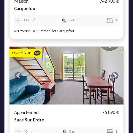
Maison
742 700 €
Carquefou
142 m²
574 m²
4
REF951BZ - AJP Immobilier Carquefou
EXCLUSIVITÉ
Previous
Next
Appartement
76 090 €
Suce Sur Erdre
40 m²
0 m²
1