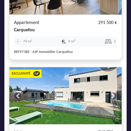
AJP Actualités
Service Qualité Clients
Appartement
291 500 €
Carquefou
70 m²
0 m²
2
REF973BZ - AJP Immobilier Carquefou
EXCLUSIVITÉ
Previous
Next