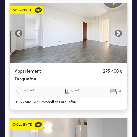
EXCLUSIVITÉ
Previous
Next
Appartement
295 400 €
Carquefou
76 m²
0 m²
3
REF926BZ - AJP Immobilier Carquefou
EXCLUSIVITÉ