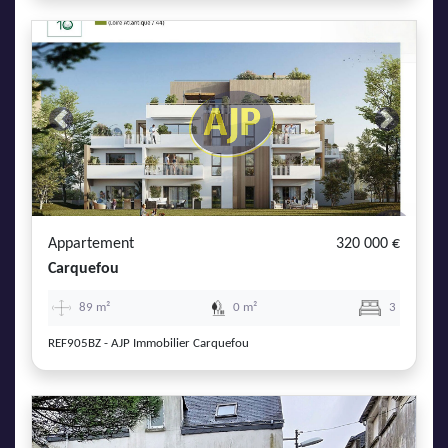
Previous
Next
Appartement
320 000 €
Carquefou
89 m²
0 m²
3
REF905BZ - AJP Immobilier Carquefou