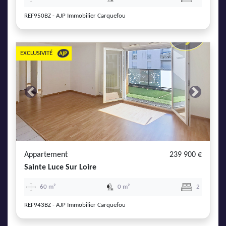
REF950BZ - AJP Immobilier Carquefou
EXCLUSIVITÉ
Previous
Next
Appartement
239 900 €
Sainte Luce Sur Loire
60 m²
0 m²
2
REF943BZ - AJP Immobilier Carquefou