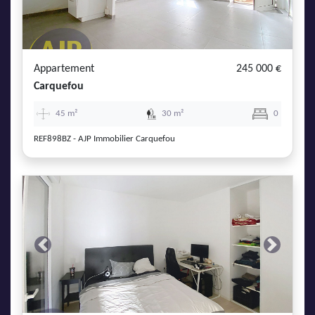
Appartement
245 000 €
Carquefou
45 m²
30 m²
0
REF898BZ - AJP Immobilier Carquefou
Previous
Next