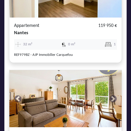
Appartement
119 950 €
Nantes
32 m²
0 m²
1
REF979BZ - AJP Immobilier Carquefou
Previous
Next