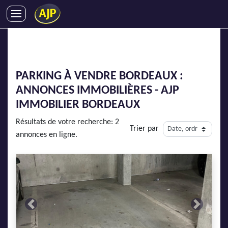
ACHATS
VENTES
LOCATIONS
PARKING À VENDRE BORDEAUX :
GESTION LOCATIVE
ANNONCES IMMOBILIÈRES - AJP
SYNDIC
IMMOBILIER BORDEAUX
LMNP
Résultats de votre recherche: 2
Trier par
IMMOBILIER NEUF
annonces en ligne.
LOCATIONS DE VACANCES
ENTREPRISES
DEVENIR FRANCHISÉ
Previous
Next
AJP Recrute