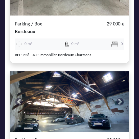
AJP Actualités
Service Qualité Clients
Parking / Box
29 000 €
Bordeaux
0 m²
0 m²
0
REF1228 - AJP Immobilier Bordeaux Chartrons
Previous
Next