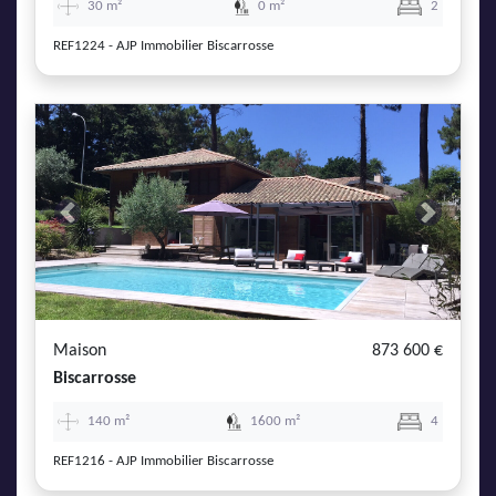
30 m²
0 m²
2
REF1224 - AJP Immobilier Biscarrosse
Previous
Next
Maison
873 600 €
Biscarrosse
140 m²
1600 m²
4
REF1216 - AJP Immobilier Biscarrosse