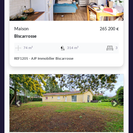
Maison
265 200 €
Biscarrosse
74 m²
314 m²
3
REF1205 - AJP Immobilier Biscarrosse
Previous
Next