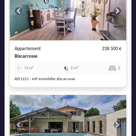
Previous
Next
Appartement
238 500 €
Biscarrosse
73 m²
0 m²
3
REF1221 - AJP Immobilier Biscarrosse
Previous
Next