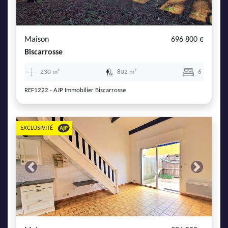
AJP Actualités
Service Qualité Clients
Maison
696 800 €
Biscarrosse
230 m²
802 m²
6
REF1222 - AJP Immobilier Biscarrosse
EXCLUSIVITÉ
Previous
Next