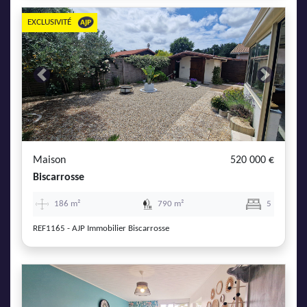
EXCLUSIVITÉ
Previous
Next
Maison
520 000 €
Biscarrosse
186 m²
790 m²
5
REF1165 - AJP Immobilier Biscarrosse