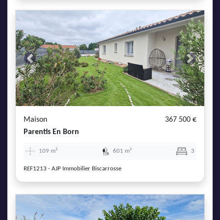
Previous
Next
Maison
367 500 €
Parentis En Born
109 m²
601 m²
3
REF1213 - AJP Immobilier Biscarrosse