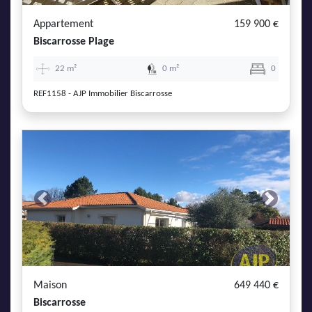
Appartement
159 900 €
Biscarrosse Plage
22 m²
0 m²
0
REF1158 - AJP Immobilier Biscarrosse
Previous
Next
Maison
649 440 €
Biscarrosse