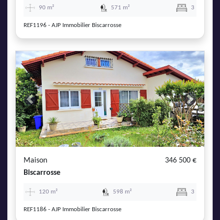
90 m²
571 m²
3
REF1196 - AJP Immobilier Biscarrosse
Previous
Next
Maison
346 500 €
Biscarrosse
120 m²
598 m²
3
REF1186 - AJP Immobilier Biscarrosse