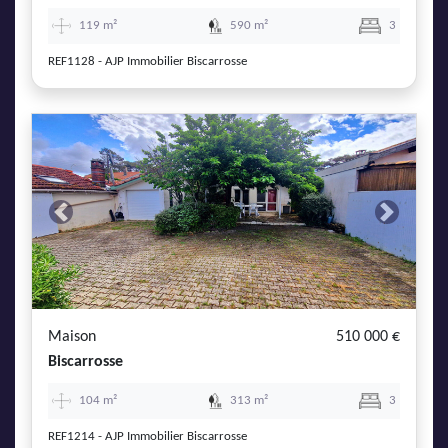
119 m²
590 m²
3
REF1128 - AJP Immobilier Biscarrosse
Previous
Next
Maison
510 000 €
Biscarrosse
104 m²
313 m²
3
REF1214 - AJP Immobilier Biscarrosse