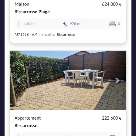
Maison
624 000 €
Biscarrosse Plage
110 m²
976 m²
0
REF1218 - AJP Immobilier Biscarrosse
Previous
Next
Appartement
222 600 €
Biscarrosse