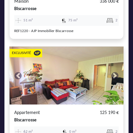
Maison
336 000 €
Biscarrosse
51 m²
75 m²
2
REF1220 - AJP Immobilier Biscarrosse
EXCLUSIVITÉ
Previous
Next
Appartement
125 190 €
Biscarrosse
62 m²
0 m²
2