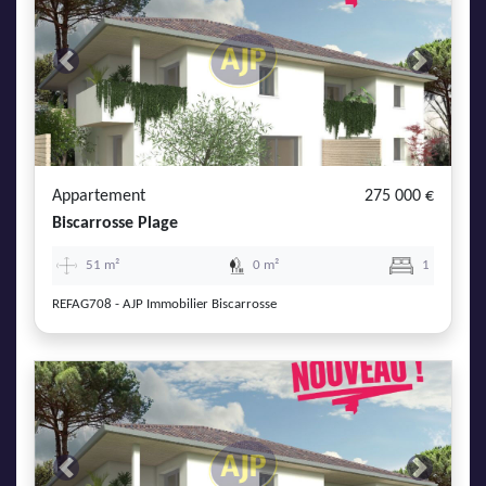
Previous
Next
Appartement
275 000 €
Biscarrosse Plage
51 m²
0 m²
1
REFAG708 - AJP Immobilier Biscarrosse
Previous
Next