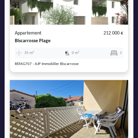
Appartement
212 000 €
Biscarrosse Plage
35 m²
0 m²
1
REFAG707 - AJP Immobilier Biscarrosse
Previous
Next