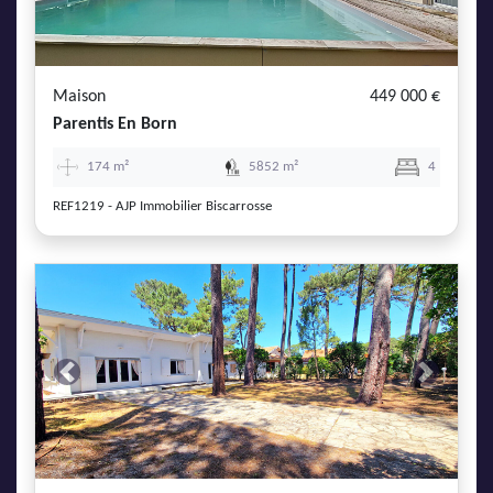
Maison
449 000 €
Parentis En Born
174 m²
5852 m²
4
REF1219 - AJP Immobilier Biscarrosse
Previous
Next