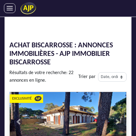
ACHATS
VENTES
LOCATIONS
ACHAT BISCARROSSE : ANNONCES
GESTION LOCATIVE
IMMOBILIÈRES - AJP IMMOBILIER
SYNDIC
BISCARROSSE
LMNP
Résultats de votre recherche: 22
Trier par
IMMOBILIER NEUF
annonces en ligne.
LOCATIONS DE VACANCES
ENTREPRISES
EXCLUSIVITÉ
DEVENIR FRANCHISÉ
Previous
Next
AJP Recrute