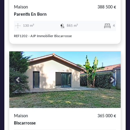
Maison
388 500 €
Parentis En Born
130 m²
865 m²
4
REF1202 - AJP Immobilier Biscarrosse
Previous
Next
Maison
365 000 €
Biscarrosse