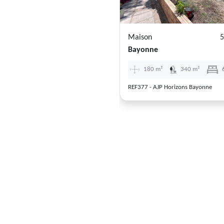
Maison
5
Bayonne
180 m²
340 m²
REF377 - AJP Horizons Bayonne