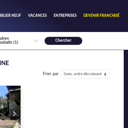
ILIER NEUF
VACANCES
ENTREPRISES
DEVENIR FRANCHISÉ
utres
Chercher
ouhaits (1)
de chambres mini
NNE
3
4 plus
Trier par
habitable mini
m²
Next