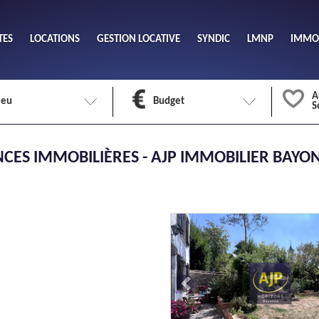
TES
LOCATIONS
GESTION LOCATIVE
SYNDIC
LMNP
IMMOB
A
ieu
Budget
S
Nombre 
ES IMMOBILIÈRES - AJP IMMOBILIER BAYO
min
1
2
eu
Surface 
max
Previous