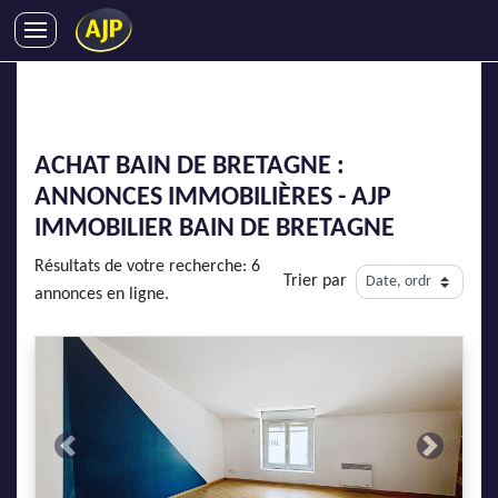
ACHATS
VENTES
LOCATIONS
ACHAT BAIN DE BRETAGNE :
GESTION LOCATIVE
ANNONCES IMMOBILIÈRES - AJP
SYNDIC
IMMOBILIER BAIN DE BRETAGNE
LMNP
Résultats de votre recherche: 6
Trier par
IMMOBILIER NEUF
annonces en ligne.
LOCATIONS DE VACANCES
ENTREPRISES
DEVENIR FRANCHISÉ
Previous
Next
AJP Recrute