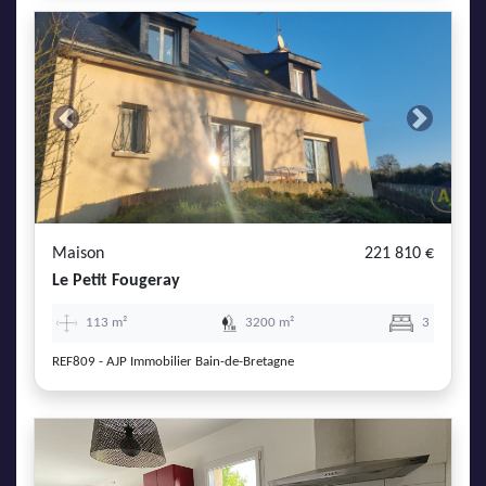
Previous
Next
Maison
221 810 €
Le Petit Fougeray
113 m²
3200 m²
3
REF809 - AJP Immobilier Bain-de-Bretagne