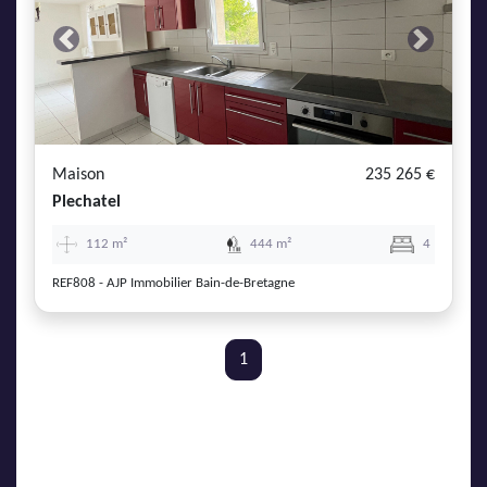
Previous
Next
Maison
235 265 €
Plechatel
112 m²
444 m²
4
REF808 - AJP Immobilier Bain-de-Bretagne
1