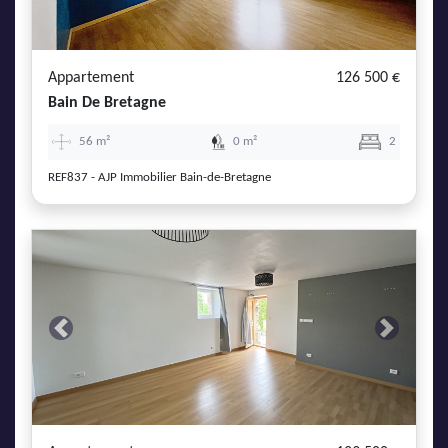
AJP Actualités
Service Qualité Clients
Appartement
126 500 €
Bain De Bretagne
56 m²
0 m²
2
REF837 - AJP Immobilier Bain-de-Bretagne
Previous
Next