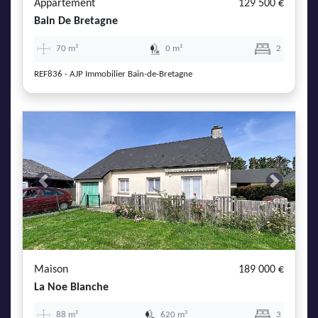
Appartement
129 500 €
Bain De Bretagne
70 m²
0 m²
2
REF836 - AJP Immobilier Bain-de-Bretagne
Previous
Next
Maison
189 000 €
La Noe Blanche
88 m²
620 m²
3