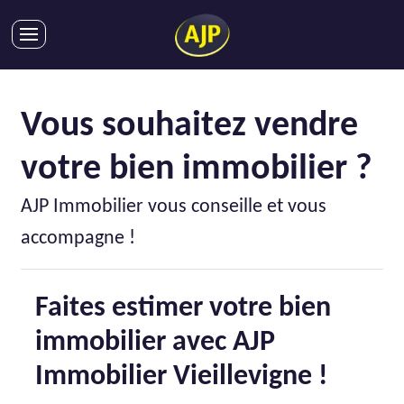
ACHATS
VENTES
Vous souhaitez vendre
LOCATIONS
votre bien immobilier ?
GESTION LOCATIVE
SYNDIC
AJP Immobilier vous conseille et vous
LMNP
accompagne !
IMMOBILIER NEUF
LOCATIONS DE VACANCES
Faites estimer votre bien
ENTREPRISES
immobilier avec AJP
DEVENIR FRANCHISÉ
Immobilier Vieillevigne !
AJP Recrute