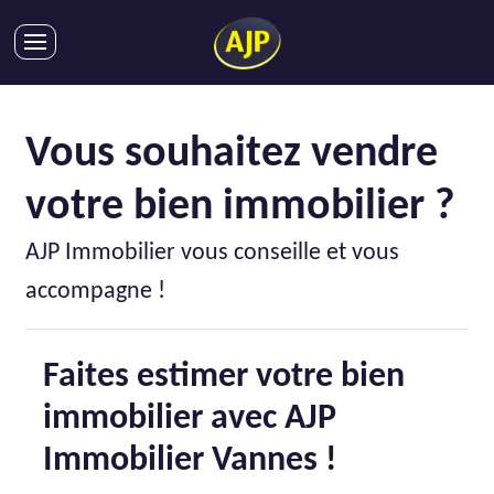
ACHATS
VENTES
Vous souhaitez vendre
LOCATIONS
votre bien immobilier ?
GESTION LOCATIVE
SYNDIC
AJP Immobilier vous conseille et vous
LMNP
accompagne !
IMMOBILIER NEUF
LOCATIONS DE VACANCES
Faites estimer votre bien
ENTREPRISES
immobilier avec AJP
DEVENIR FRANCHISÉ
Immobilier Vannes !
AJP Recrute