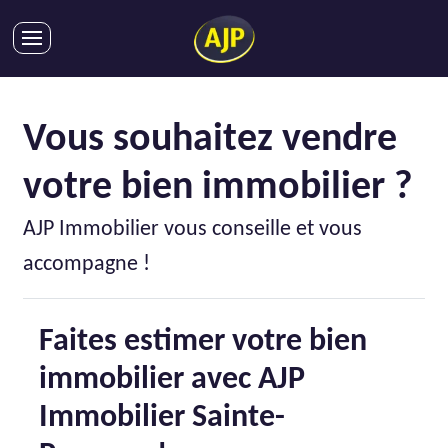
ACHATS
VENTES
Vous souhaitez vendre
LOCATIONS
votre bien immobilier ?
GESTION LOCATIVE
SYNDIC
AJP Immobilier vous conseille et vous
LMNP
accompagne !
IMMOBILIER NEUF
LOCATIONS DE VACANCES
Faites estimer votre bien
ENTREPRISES
immobilier avec AJP
DEVENIR FRANCHISÉ
Immobilier Sainte-
AJP Recrute