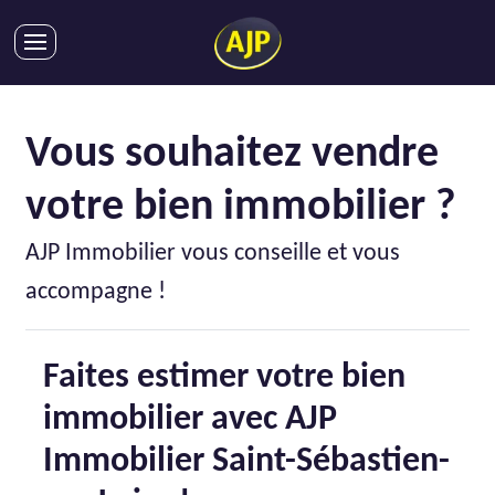
ACHATS
VENTES
Vous souhaitez vendre
LOCATIONS
votre bien immobilier ?
GESTION LOCATIVE
SYNDIC
AJP Immobilier vous conseille et vous
LMNP
accompagne !
IMMOBILIER NEUF
LOCATIONS DE VACANCES
Faites estimer votre bien
ENTREPRISES
immobilier avec AJP
DEVENIR FRANCHISÉ
Immobilier Saint-Sébastien-
AJP Recrute