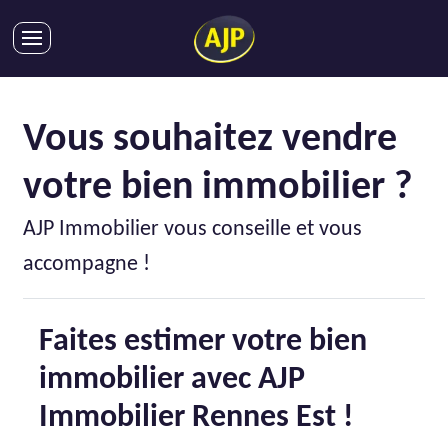
ACHATS
VENTES
Vous souhaitez vendre
LOCATIONS
votre bien immobilier ?
GESTION LOCATIVE
SYNDIC
AJP Immobilier vous conseille et vous
LMNP
accompagne !
IMMOBILIER NEUF
LOCATIONS DE VACANCES
Faites estimer votre bien
ENTREPRISES
immobilier avec AJP
DEVENIR FRANCHISÉ
Immobilier Rennes Est !
AJP Recrute