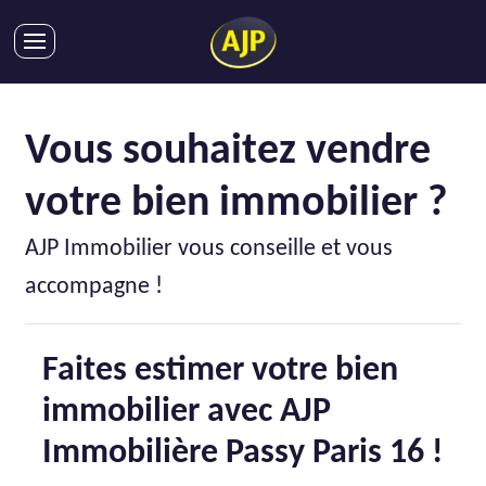
ACHATS
VENTES
Vous souhaitez vendre
LOCATIONS
votre bien immobilier ?
GESTION LOCATIVE
SYNDIC
AJP Immobilier vous conseille et vous
LMNP
accompagne !
IMMOBILIER NEUF
LOCATIONS DE VACANCES
Faites estimer votre bien
ENTREPRISES
immobilier avec AJP
DEVENIR FRANCHISÉ
Immobilière Passy Paris 16 !
AJP Recrute