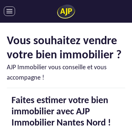
ACHATS
VENTES
Vous souhaitez vendre
LOCATIONS
votre bien immobilier ?
GESTION LOCATIVE
SYNDIC
AJP Immobilier vous conseille et vous
LMNP
accompagne !
IMMOBILIER NEUF
LOCATIONS DE VACANCES
Faites estimer votre bien
ENTREPRISES
immobilier avec AJP
DEVENIR FRANCHISÉ
Immobilier Nantes Nord !
AJP Recrute