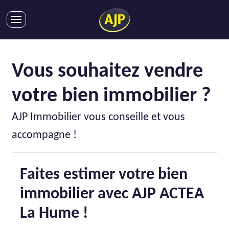
ACHATS
VENTES
Vous souhaitez vendre
LOCATIONS
votre bien immobilier ?
GESTION LOCATIVE
SYNDIC
AJP Immobilier vous conseille et vous
LMNP
accompagne !
IMMOBILIER NEUF
LOCATIONS DE VACANCES
Faites estimer votre bien
ENTREPRISES
immobilier avec AJP ACTEA
DEVENIR FRANCHISÉ
La Hume !
AJP Recrute