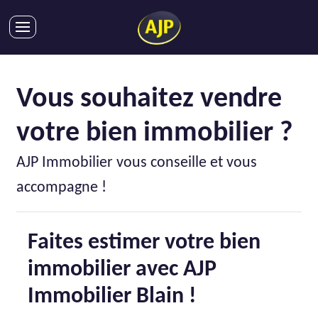
ACHATS
VENTES
Vous souhaitez vendre
LOCATIONS
votre bien immobilier ?
GESTION LOCATIVE
SYNDIC
AJP Immobilier vous conseille et vous
LMNP
accompagne !
IMMOBILIER NEUF
LOCATIONS DE VACANCES
Faites estimer votre bien
ENTREPRISES
immobilier avec AJP
DEVENIR FRANCHISÉ
Immobilier Blain !
AJP Recrute