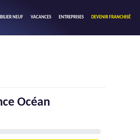
ILIER NEUF
VACANCES
ENTREPRISES
DEVENIR FRANCHISÉ
utres
Chercher
ouhaits (1)
de chambres mini
3
4 plus
habitable mini
m²
ence Océan