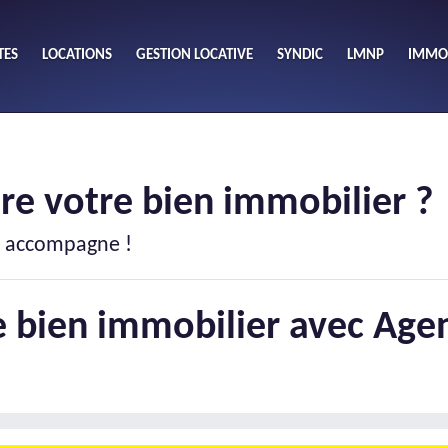
TES
LOCATIONS
GESTION LOCATIVE
SYNDIC
LMNP
IMMOB
A
ieu
Budget
S
re votre bien immobilier ?
Nombre 
min
1
2
eu
us accompagne !
Surface 
max
re bien immobilier avec Ag