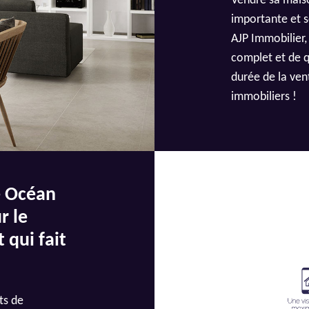
Vendre sa mais
importante et s
AJP Immobilier,
complet et de q
durée de la ven
immobiliers !
e Océan
r le
 qui fait
ts de