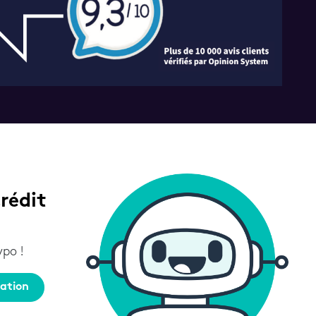
rédit
po !
ation