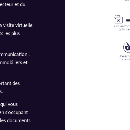
secteur et du
visite virtuelle
s les plus
ommunication :
immobiliers et
rtant des
s.
 qui vous
en s’occupant
s les documents