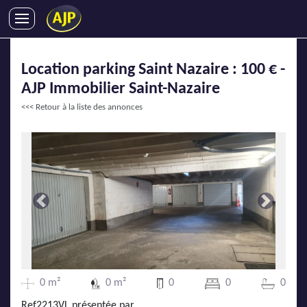
ACHATS
Location parking Saint Nazaire : 100 € -
VENTES
AJP Immobilier Saint-Nazaire
LOCATIONS
<<< Retour à la liste des annonces
GESTION LOCATIVE
SYNDIC
LMNP
IMMOBILIER NEUF
LOCATIONS DE VACANCES
Précédente
Suivante
ENTREPRISES
DEVENIR FRANCHISÉ
0 m²
0 m²
0
0
0
AJP Recrute
Ref2213VL présentée par