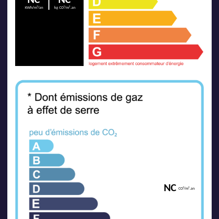
NC
NC
KWh/m²/an
kg CO²/m².an
NC
CO²/m².an