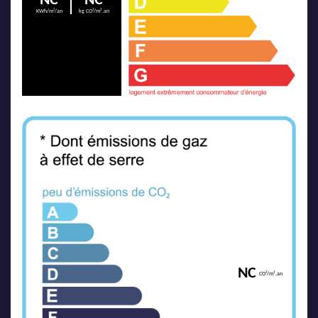
NC
NC
KWh/m²/an
kg CO²/m².an
NC
CO²/m².an