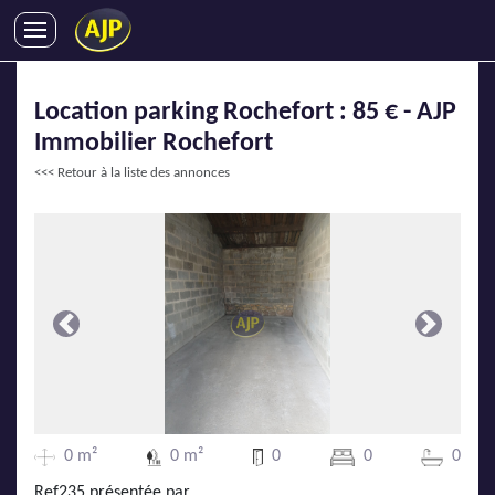
ACHATS
Location parking Rochefort : 85 € - AJP
VENTES
Immobilier Rochefort
LOCATIONS
<<< Retour à la liste des annonces
GESTION LOCATIVE
SYNDIC
LMNP
IMMOBILIER NEUF
LOCATIONS DE VACANCES
Précédente
Suivante
ENTREPRISES
DEVENIR FRANCHISÉ
0 m²
0 m²
0
0
0
AJP Recrute
Ref235 présentée par