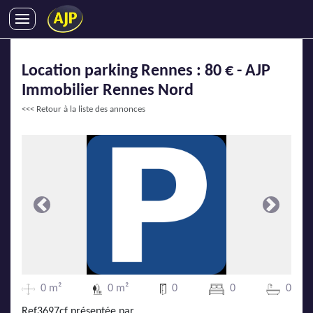
ACHATS
Location parking Rennes : 80 € - AJP
VENTES
Immobilier Rennes Nord
LOCATIONS
<<< Retour à la liste des annonces
GESTION LOCATIVE
SYNDIC
LMNP
IMMOBILIER NEUF
LOCATIONS DE VACANCES
Précédente
Suivante
ENTREPRISES
DEVENIR FRANCHISÉ
0 m²
0 m²
0
0
0
AJP Recrute
Ref3697cf présentée par