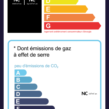
NC
NC
KWh/m²/an
kg CO²/m².an
NC
CO²/m².an