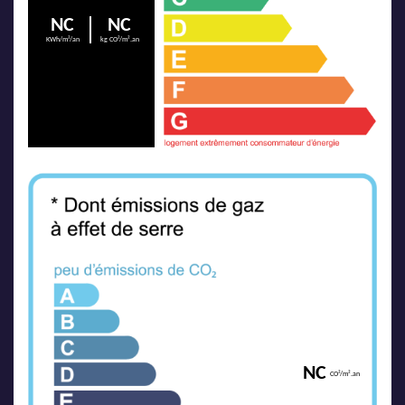
NC
NC
KWh/m²/an
kg CO²/m².an
NC
CO²/m².an