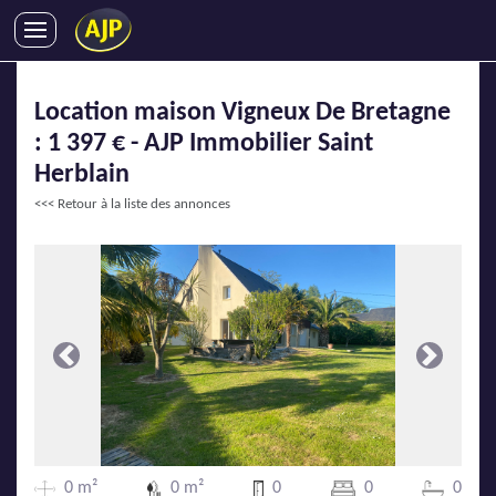
ACHATS
Location maison Vigneux De Bretagne
VENTES
: 1 397 € - AJP Immobilier Saint
LOCATIONS
Herblain
GESTION LOCATIVE
<<< Retour à la liste des annonces
SYNDIC
LMNP
IMMOBILIER NEUF
LOCATIONS DE VACANCES
ENTREPRISES
Précédente
Suivante
DEVENIR FRANCHISÉ
AJP Recrute
0 m²
0 m²
0
0
0