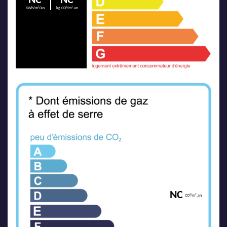
NC
NC
KWh/m²/an
kg CO²/m².an
NC
CO²/m².an