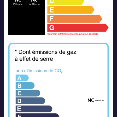
NC
NC
KWh/m²/an
kg CO²/m².an
NC
CO²/m².an