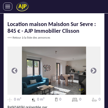
ACHATS
Location maison Maisdon Sur Sevre :
VENTES
845 € - AJP Immobilier Clisson
LOCATIONS
<<< Retour à la liste des annonces
GESTION LOCATIVE
SYNDIC
LMNP
IMMOBILIER NEUF
LOCATIONS DE VACANCES
Précédente
Suivante
ENTREPRISES
DEVENIR FRANCHISÉ
0 m²
0 m²
0
0
0
AJP Recrute
Ref4146SH présentée par