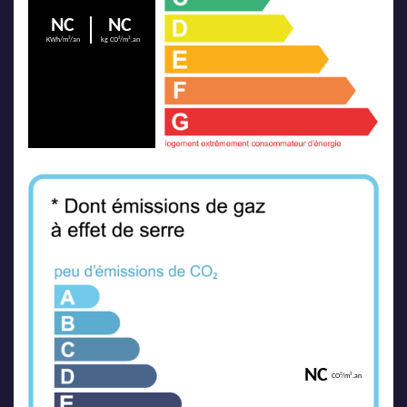
NC
NC
KWh/m²/an
kg CO²/m².an
NC
CO²/m².an