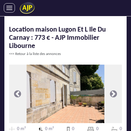
ACHATS
Location maison Lugon Et L Ile Du
VENTES
Carnay : 773 € - AJP Immobilier
LOCATIONS
Libourne
GESTION LOCATIVE
<<< Retour à la liste des annonces
SYNDIC
LMNP
IMMOBILIER NEUF
LOCATIONS DE VACANCES
ENTREPRISES
Précédente
Suivante
DEVENIR FRANCHISÉ
AJP Recrute
0 m²
0 m²
0
0
0