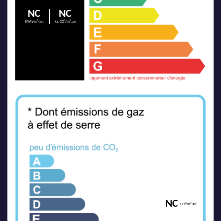
NC
NC
KWh/m²/an
kg CO²/m².an
NC
CO²/m².an