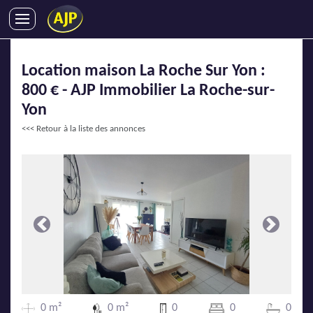
ACHATS
Location maison La Roche Sur Yon :
VENTES
800 € - AJP Immobilier La Roche-sur-
LOCATIONS
Yon
GESTION LOCATIVE
<<< Retour à la liste des annonces
SYNDIC
LMNP
IMMOBILIER NEUF
LOCATIONS DE VACANCES
ENTREPRISES
Précédente
Suivante
DEVENIR FRANCHISÉ
AJP Recrute
0 m²
0 m²
0
0
0