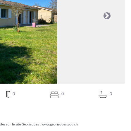
Suivante
0
0
0
les sur le site Géorisques :
www.georisques.gouv.fr