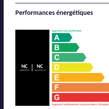
Performances énergétiques
NC
NC
KWh/m²/an
kg CO²/m².an