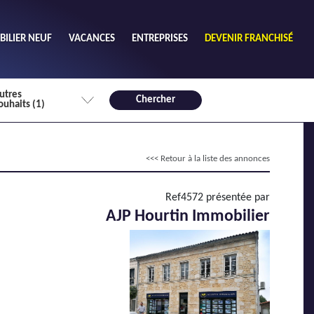
ILIER NEUF
VACANCES
ENTREPRISES
DEVENIR FRANCHISÉ
utres
Chercher
ouhaits (1)
de chambres mini
<<< Retour à la liste des annonces
3
4 plus
habitable mini
Ref4572 présentée par
m²
AJP Hourtin Immobilier