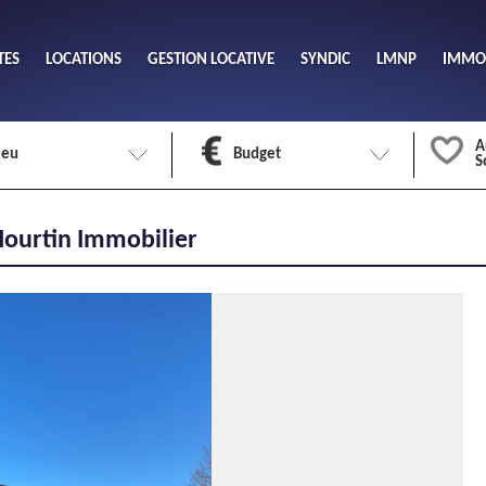
TES
LOCATIONS
GESTION LOCATIVE
SYNDIC
LMNP
IMMOB
A
ieu
Budget
S
Nombre 
Hourtin Immobilier
min
1
2
eu
Surface 
max