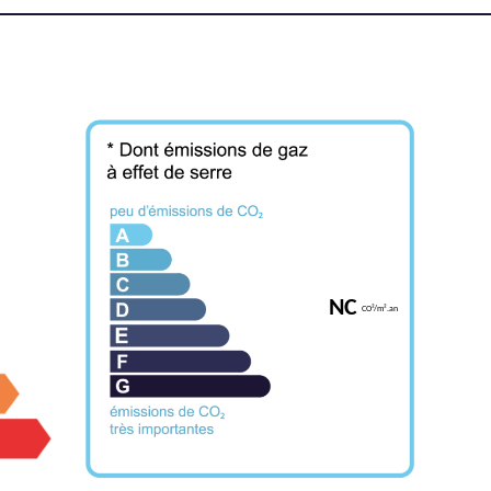
NC
CO²/m².an