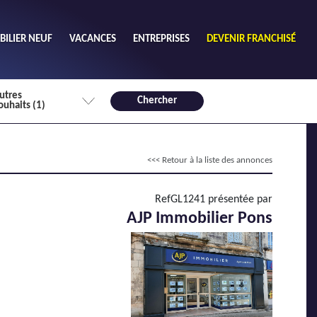
ILIER NEUF
VACANCES
ENTREPRISES
DEVENIR FRANCHISÉ
utres
Chercher
ouhaits (1)
de chambres mini
<<< Retour à la liste des annonces
3
4 plus
habitable mini
RefGL1241 présentée par
m²
AJP Immobilier Pons