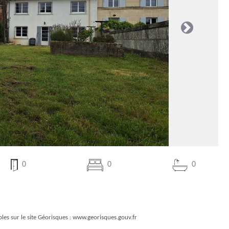
Suivante
0
0
0
les sur le site Géorisques :
www.georisques.gouv.fr