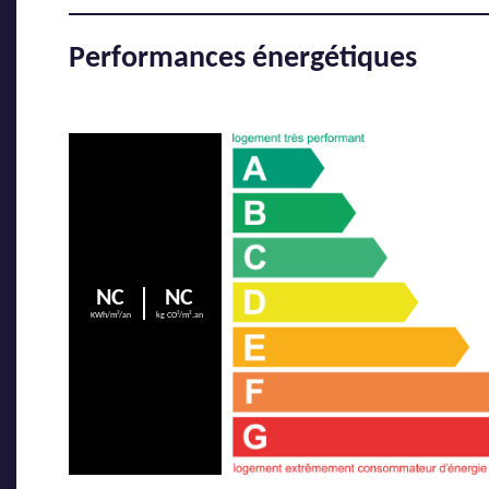
Performances énergétiques
NC
NC
KWh/m²/an
kg CO²/m².an