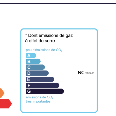
NC
CO²/m².an