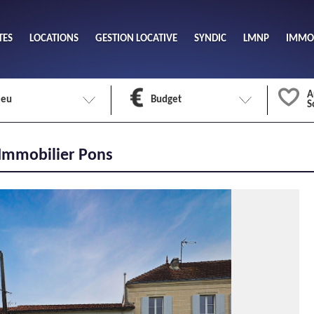
TES
LOCATIONS
GESTION LOCATIVE
SYNDIC
LMNP
IMMOB
A
ieu
Budget
S
Nombre 
 Immobilier Pons
min
1
2
eu
Surface 
max