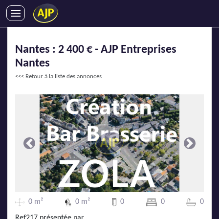
ACHATS
Nantes : 2 400 € - AJP Entreprises
VENTES
Nantes
LOCATIONS
<<< Retour à la liste des annonces
GESTION LOCATIVE
SYNDIC
LMNP
IMMOBILIER NEUF
LOCATIONS DE VACANCES
Précédente
Suivante
ENTREPRISES
DEVENIR FRANCHISÉ
0 m²
0 m²
0
0
0
AJP Recrute
Ref217 présentée par