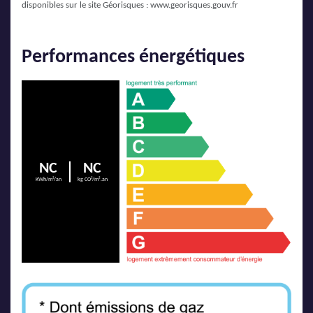
disponibles sur le site Géorisques :
www.georisques.gouv.fr
Performances énergétiques
NC
NC
KWh/m²/an
kg CO²/m².an