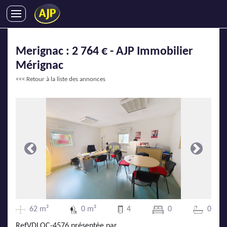
ACHATS
Merignac : 2 764 € - AJP Immobilier
VENTES
Mérignac
LOCATIONS
<<< Retour à la liste des annonces
GESTION LOCATIVE
SYNDIC
LMNP
IMMOBILIER NEUF
LOCATIONS DE VACANCES
Précédente
Suivante
ENTREPRISES
DEVENIR FRANCHISÉ
62 m²
0 m²
4
0
0
AJP Recrute
RefVDLOC-4576 présentée par