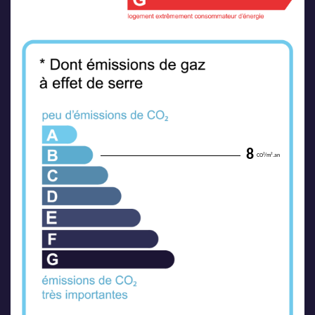
8
CO²/m².an