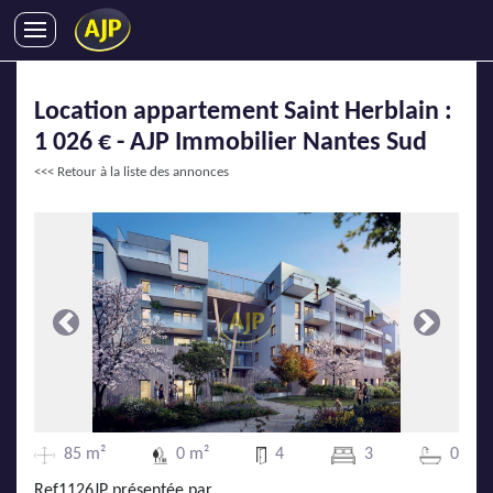
ACHATS
Location appartement Saint Herblain :
VENTES
1 026 € - AJP Immobilier Nantes Sud
LOCATIONS
<<< Retour à la liste des annonces
GESTION LOCATIVE
SYNDIC
LMNP
IMMOBILIER NEUF
LOCATIONS DE VACANCES
Précédente
Suivante
ENTREPRISES
DEVENIR FRANCHISÉ
85 m²
0 m²
4
3
0
AJP Recrute
Ref1126JP présentée par