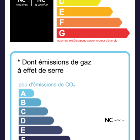
NC
NC
KWh/m²/an
kg CO²/m².an
NC
CO²/m².an