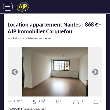
ACHATS
Location appartement Nantes : 868 € -
VENTES
AJP Immobilier Carquefou
LOCATIONS
<<< Retour à la liste des annonces
GESTION LOCATIVE
SYNDIC
LMNP
IMMOBILIER NEUF
LOCATIONS DE VACANCES
Précédente
Suivante
ENTREPRISES
DEVENIR FRANCHISÉ
0 m²
0 m²
0
0
0
AJP Recrute
Ref953CL présentée par