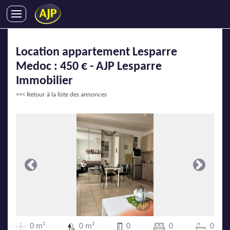
ACHATS
Location appartement Lesparre
VENTES
Medoc : 450 € - AJP Lesparre
LOCATIONS
Immobilier
GESTION LOCATIVE
<<< Retour à la liste des annonces
SYNDIC
LMNP
IMMOBILIER NEUF
LOCATIONS DE VACANCES
ENTREPRISES
Précédente
Suivante
DEVENIR FRANCHISÉ
AJP Recrute
0 m²
0 m²
0
0
0