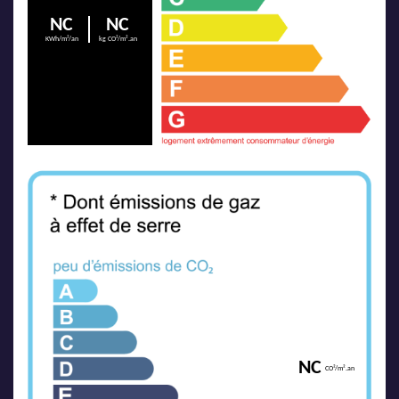
NC
NC
KWh/m²/an
kg CO²/m².an
NC
CO²/m².an