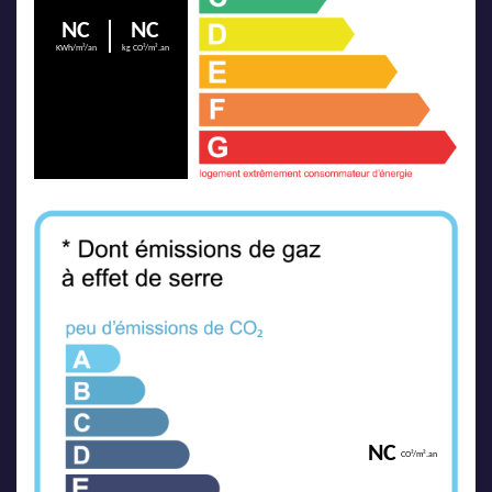
NC
NC
KWh/m²/an
kg CO²/m².an
NC
CO²/m².an