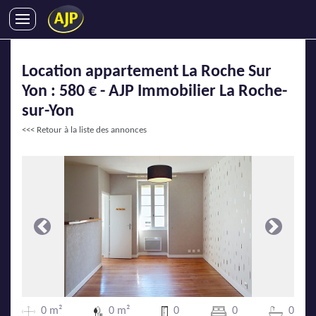
ACHATS
Location appartement La Roche Sur
VENTES
Yon : 580 € - AJP Immobilier La Roche-
LOCATIONS
sur-Yon
GESTION LOCATIVE
<<< Retour à la liste des annonces
SYNDIC
LMNP
IMMOBILIER NEUF
LOCATIONS DE VACANCES
ENTREPRISES
Précédente
Suivante
DEVENIR FRANCHISÉ
AJP Recrute
0 m²
0 m²
0
0
0