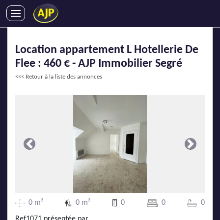
ACHATS
Location appartement L Hotellerie De
VENTES
Flee : 460 € - AJP Immobilier Segré
LOCATIONS
<<< Retour à la liste des annonces
GESTION LOCATIVE
SYNDIC
LMNP
IMMOBILIER NEUF
LOCATIONS DE VACANCES
Précédente
Suivante
ENTREPRISES
DEVENIR FRANCHISÉ
0 m²
0 m²
0
0
0
AJP Recrute
Ref1071 présentée par