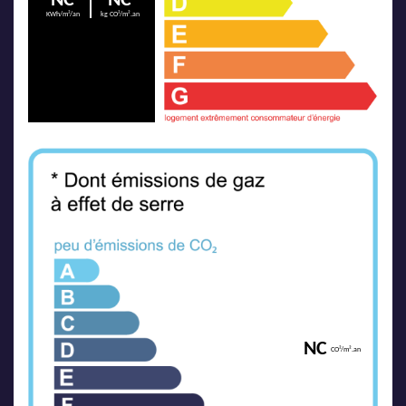
NC
NC
KWh/m²/an
kg CO²/m².an
NC
CO²/m².an