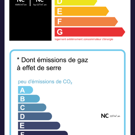
NC
NC
KWh/m²/an
kg CO²/m².an
NC
CO²/m².an