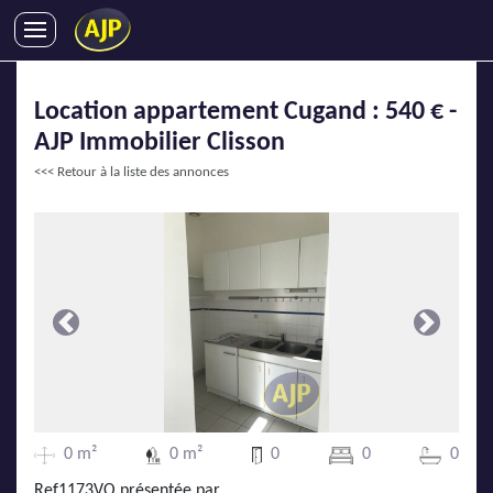
ACHATS
Location appartement Cugand : 540 € -
VENTES
AJP Immobilier Clisson
LOCATIONS
<<< Retour à la liste des annonces
GESTION LOCATIVE
SYNDIC
LMNP
IMMOBILIER NEUF
LOCATIONS DE VACANCES
Précédente
Suivante
ENTREPRISES
DEVENIR FRANCHISÉ
0 m²
0 m²
0
0
0
AJP Recrute
Ref1173VO présentée par