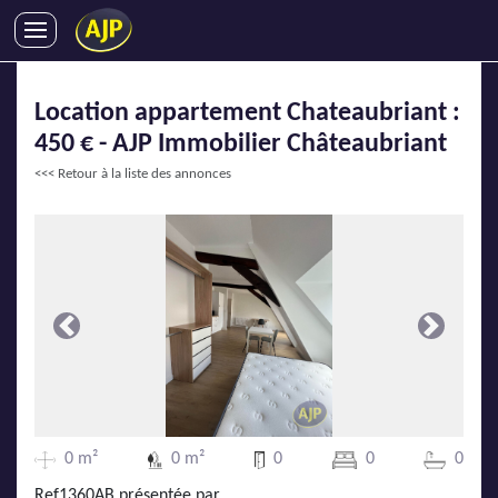
ACHATS
Location appartement Chateaubriant :
VENTES
450 € - AJP Immobilier Châteaubriant
LOCATIONS
<<< Retour à la liste des annonces
GESTION LOCATIVE
SYNDIC
LMNP
IMMOBILIER NEUF
LOCATIONS DE VACANCES
Précédente
Suivante
ENTREPRISES
DEVENIR FRANCHISÉ
0 m²
0 m²
0
0
0
AJP Recrute
Ref1360AB présentée par