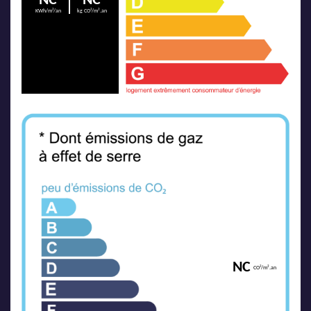
NC
NC
KWh/m²/an
kg CO²/m².an
NC
CO²/m².an