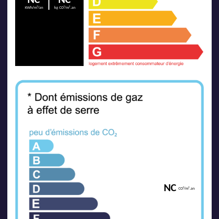
NC
NC
KWh/m²/an
kg CO²/m².an
NC
CO²/m².an