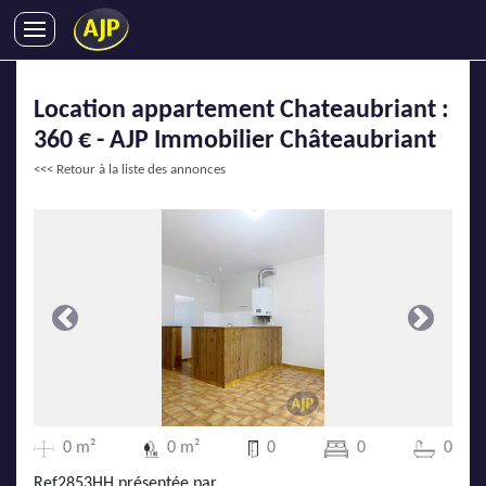
ACHATS
Location appartement Chateaubriant :
VENTES
360 € - AJP Immobilier Châteaubriant
LOCATIONS
<<< Retour à la liste des annonces
GESTION LOCATIVE
SYNDIC
LMNP
IMMOBILIER NEUF
LOCATIONS DE VACANCES
Précédente
Suivante
ENTREPRISES
DEVENIR FRANCHISÉ
0 m²
0 m²
0
0
0
AJP Recrute
Ref2853HH présentée par