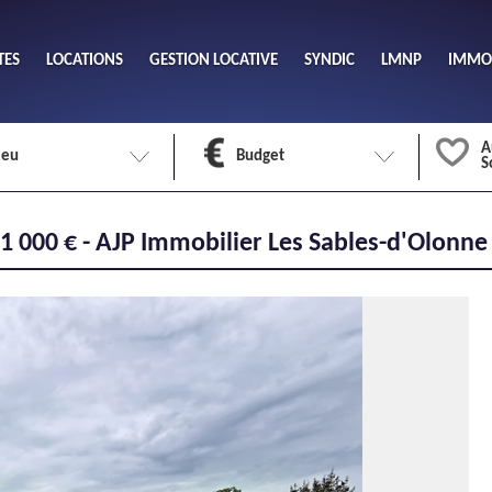
TES
LOCATIONS
GESTION LOCATIVE
SYNDIC
LMNP
IMMOB
A
ieu
Budget
S
Nombre 
01 000 € - AJP Immobilier Les Sables-d'Olonne
min
1
2
eu
Surface 
max