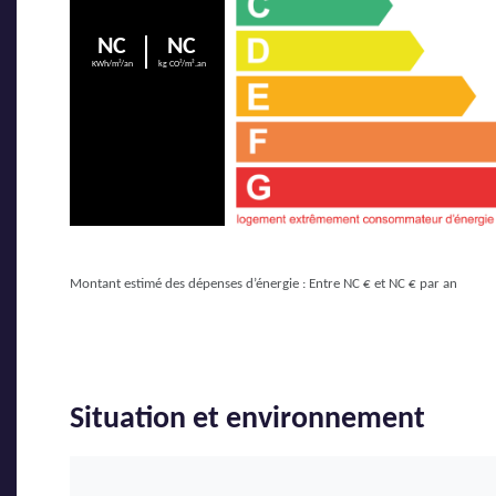
NC
NC
KWh/m²/an
kg CO²/m².an
Montant estimé des dépenses d’énergie : Entre NC € et NC € par an
Situation et environnement