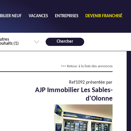
ILIER NEUF
VACANCES
ENTREPRISES
DEVENIR FRANCHISÉ
utres
Chercher
ouhaits (1)
de chambres mini
<<< Retour à la liste des annonces
3
4 plus
habitable mini
Ref1092 présentée par
m²
AJP Immobilier Les Sables-
d'Olonne