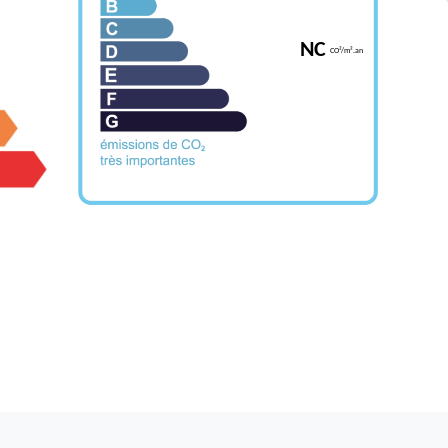
NC
CO²/m².an