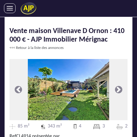
ACHATS
Vente maison Villenave D Ornon : 410
VENTES
000 € - AJP Immobilier Mérignac
LOCATIONS
<<< Retour à la liste des annonces
GESTION LOCATIVE
SYNDIC
LMNP
IMMOBILIER NEUF
LOCATIONS DE VACANCES
Précédente
Suivante
ENTREPRISES
DEVENIR FRANCHISÉ
85 m²
343 m²
4
3
2
AJP Recrute
RefCL4914 présentée par