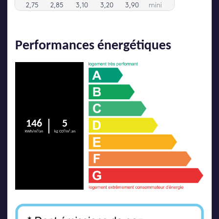
Performances énergétiques
146
5
KWh/m²/an
kg CO²/m².an