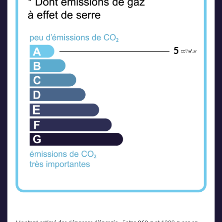
5
CO²/m².an