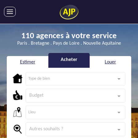
ACHATS
110 agences à votre service
VENTES
Paris . Bretagne . Pays de Loire . Nouvelle Aquitaine
LOCATIONS
GESTION LOCATIVE
Acheter
Estimer
Louer
SYNDIC
LMNP
Type de bien
IMMOBILIER NEUF
Budget
LOCATIONS DE VACANCES
ENTREPRISES
Lieu
DEVENIR FRANCHISÉ
Autres souhaits ?
AJP Recrute