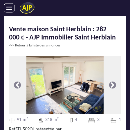
ACHATS
Vente maison Saint Herblain : 282
VENTES
000 € - AJP Immobilier Saint Herblain
LOCATIONS
<<< Retour à la liste des annonces
GESTION LOCATIVE
SYNDIC
LMNP
IMMOBILIER NEUF
LOCATIONS DE VACANCES
Précédente
Suivante
ENTREPRISES
DEVENIR FRANCHISÉ
91 m²
318 m²
4
3
1
AJP Recrute
RefSTH509OJ présentée par