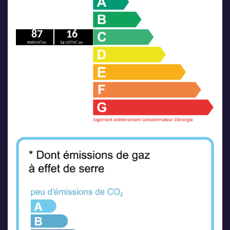
87
16
KWh/m²/an
kg CO²/m².an