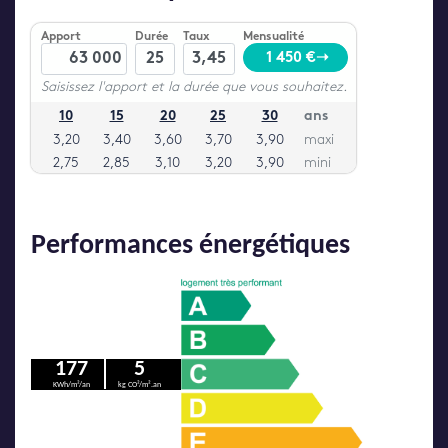
Performances énergétiques
177
5
KWh/m²/an
kg CO²/m².an