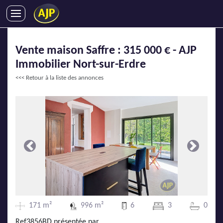
ACHATS
Vente maison Saffre : 315 000 € - AJP
VENTES
Immobilier Nort-sur-Erdre
LOCATIONS
<<< Retour à la liste des annonces
GESTION LOCATIVE
SYNDIC
LMNP
IMMOBILIER NEUF
LOCATIONS DE VACANCES
Précédente
Suivante
ENTREPRISES
DEVENIR FRANCHISÉ
171 m²
996 m²
6
3
0
AJP Recrute
Ref3856BD présentée par