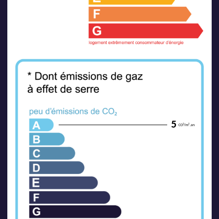
5
CO²/m².an