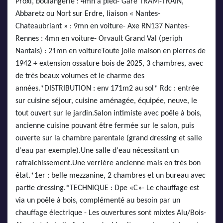
Proxi, boulangerie : 4mn à pied- Gare TRAM-TRAIN,
Abbaretz ou Nort sur Erdre, liaison « Nantes-
Chateaubriant » : 9mn en voiture- Axe RN137 Nantes-
Rennes : 4mn en voiture- Orvault Grand Val (periph
Nantais) : 21mn en voitureToute jolie maison en pierres de
1942 + extension ossature bois de 2025, 3 chambres, avec
de très beaux volumes et le charme des
années.*DISTRIBUTION : env 171m2 au sol* Rdc : entrée
sur cuisine séjour, cuisine aménagée, équipée, neuve, le
tout ouvert sur le jardin.Salon intimiste avec poêle à bois,
ancienne cuisine pouvant être fermée sur le salon, puis
ouverte sur la chambre parentale (grand dressing et salle
d'eau par exemple).Une salle d'eau nécessitant un
rafraichissement.Une verrière ancienne mais en très bon
état.*1er : belle mezzanine, 2 chambres et un bureau avec
partie dressing.*TECHNIQUE : Dpe «C»- Le chauffage est
via un poêle à bois, complémenté au besoin par un
chauffage électrique - Les ouvertures sont mixtes Alu/Bois-