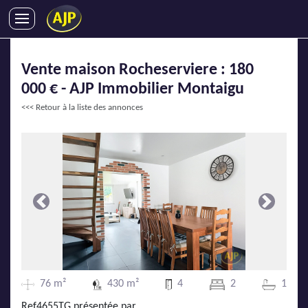
ACHATS
Vente maison Rocheserviere : 180
VENTES
000 € - AJP Immobilier Montaigu
LOCATIONS
<<< Retour à la liste des annonces
GESTION LOCATIVE
SYNDIC
LMNP
IMMOBILIER NEUF
LOCATIONS DE VACANCES
Précédente
Suivante
ENTREPRISES
DEVENIR FRANCHISÉ
76 m²
430 m²
4
2
1
AJP Recrute
Ref4655TG présentée par