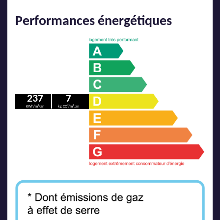
Performances énergétiques
237
7
KWh/m²/an
kg CO²/m².an