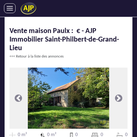
ACHATS
Vente maison Paulx : € - AJP
VENTES
Immobilier Saint-Philbert-de-Grand-
LOCATIONS
Lieu
GESTION LOCATIVE
<<< Retour à la liste des annonces
SYNDIC
LMNP
IMMOBILIER NEUF
LOCATIONS DE VACANCES
ENTREPRISES
Précédente
Suivante
DEVENIR FRANCHISÉ
AJP Recrute
0 m²
0 m²
0
0
0