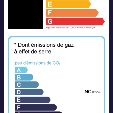
NC
CO²/m².an