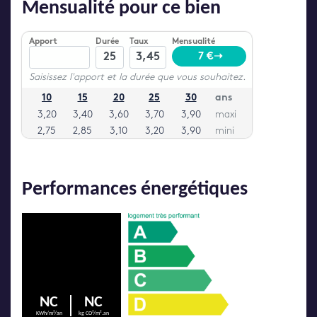
Mensualité pour ce bien
Performances énergétiques
NC
NC
KWh/m²/an
kg CO²/m².an