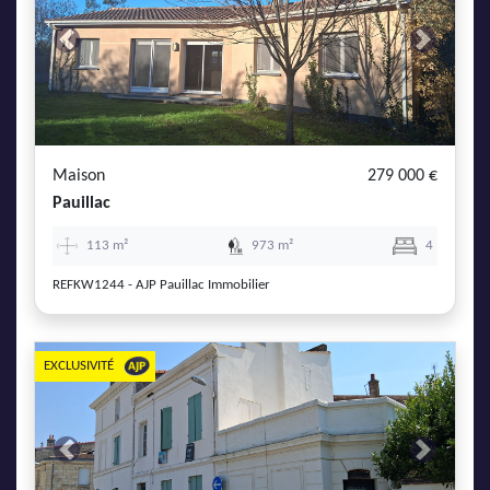
Previous
Next
Maison
279 000 €
Pauillac
113 m²
973 m²
4
REFKW1244 - AJP Pauillac Immobilier
EXCLUSIVITÉ
Previous
Next