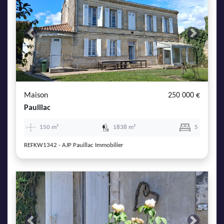
Previous
Next
Maison
250 000 €
Pauillac
150 m²
1838 m²
5
REFKW1342 - AJP Pauillac Immobilier