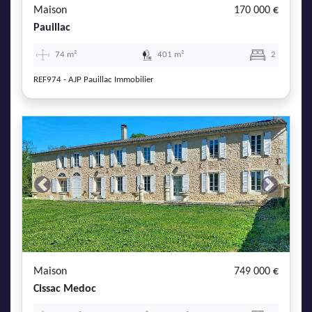
Maison
170 000 €
Pauillac
74 m²
401 m²
2
REF974 - AJP Pauillac Immobilier
Previous
Next
Maison
749 000 €
Cissac Medoc