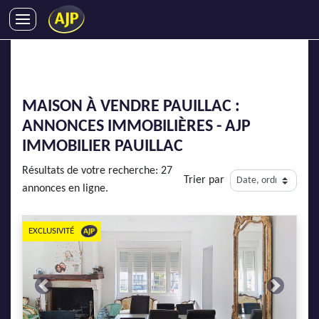
ACHATS
VENTES
LOCATIONS
MAISON À VENDRE PAUILLAC :
GESTION LOCATIVE
ANNONCES IMMOBILIÈRES - AJP
SYNDIC
IMMOBILIER PAUILLAC
LMNP
Résultats de votre recherche: 27
Trier par
IMMOBILIER NEUF
annonces en ligne.
LOCATIONS DE VACANCES
ENTREPRISES
EXCLUSIVITÉ
DEVENIR FRANCHISÉ
Previous
Next
AJP Recrute