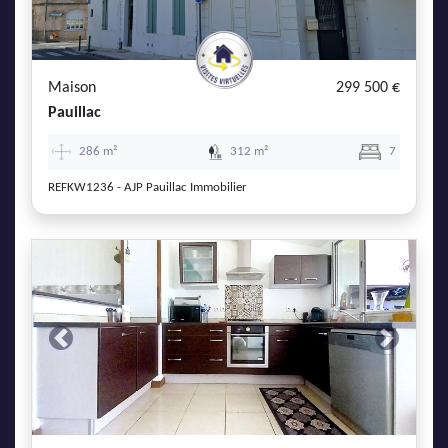
Maison
299 500 €
Pauillac
286 m²
312 m²
7
REFKW1236 - AJP Pauillac Immobilier
Previous
Next