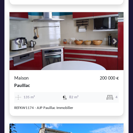
Previous
Next
Maison
200 000 €
Pauillac
135 m²
82 m²
4
REFKW1174 - AJP Pauillac Immobilier