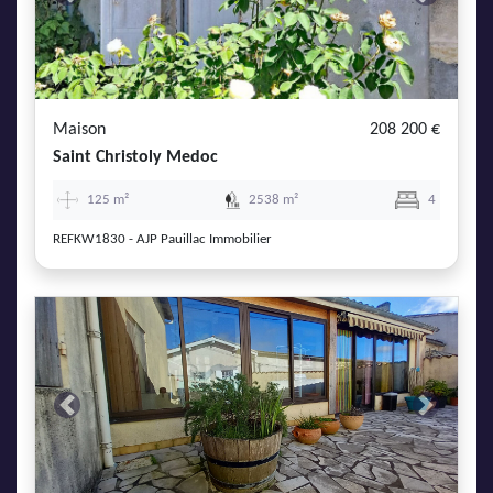
Previous
Next
Maison
208 200 €
Saint Christoly Medoc
125 m²
2538 m²
4
REFKW1830 - AJP Pauillac Immobilier
Previous
Next