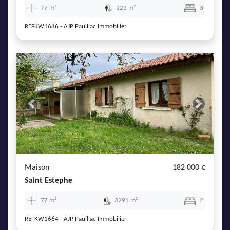
77 m²
123 m²
3
REFKW1686 - AJP Pauillac Immobilier
Previous
Next
Maison
182 000 €
Saint Estephe
77 m²
3291 m²
2
REFKW1664 - AJP Pauillac Immobilier