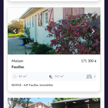
Previous
Next
Maison
171 300 €
Pauillac
87 m²
747 m²
3
REF858 - AJP Pauillac Immobilier