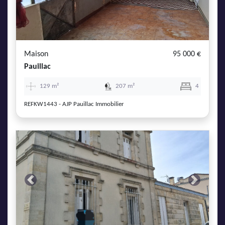
Maison
95 000 €
Pauillac
129 m²
207 m²
4
REFKW1443 - AJP Pauillac Immobilier
Previous
Next