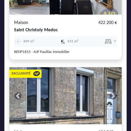
AJP Actualités
Service Qualité Clients
Maison
422 200 €
Saint Christoly Medoc
309 m²
331 m²
7
REFJP1655 - AJP Pauillac Immobilier
EXCLUSIVITÉ
Previous
Next