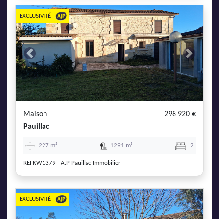
EXCLUSIVITÉ
Previous
Next
Maison
298 920 €
Pauillac
227 m²
1291 m²
2
REFKW1379 - AJP Pauillac Immobilier
EXCLUSIVITÉ