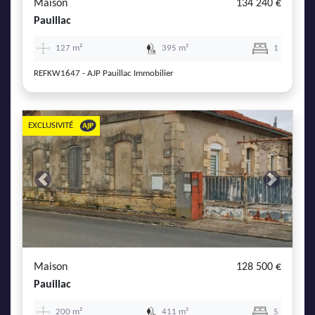
Maison
134 240 €
Pauillac
127 m²
395 m²
1
REFKW1647 - AJP Pauillac Immobilier
EXCLUSIVITÉ
Previous
Next
Maison
128 500 €
Pauillac
200 m²
411 m²
5