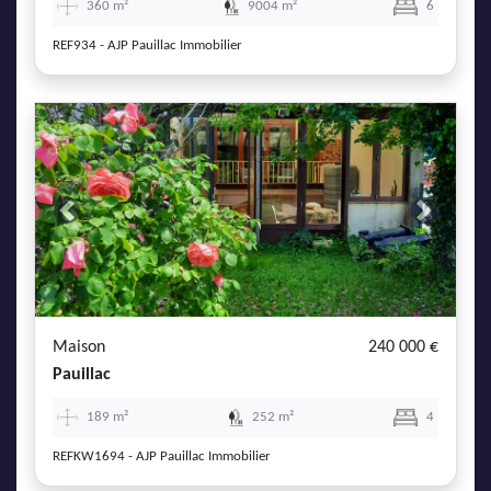
360 m²
9004 m²
6
REF934 - AJP Pauillac Immobilier
Previous
Next
Maison
240 000 €
Pauillac
189 m²
252 m²
4
REFKW1694 - AJP Pauillac Immobilier