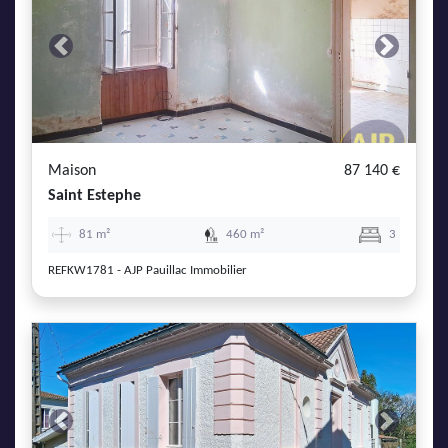
Previous
Next
Maison
87 140 €
Saint Estephe
81 m²
460 m²
3
REFKW1781 - AJP Pauillac Immobilier
Previous
Next