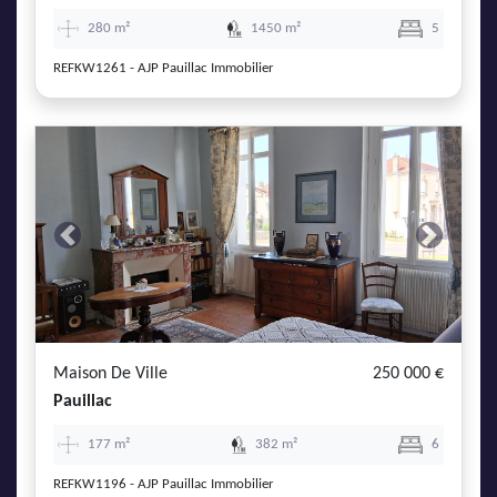
280 m²
1450 m²
5
REFKW1261 - AJP Pauillac Immobilier
Previous
Next
Maison De Ville
250 000 €
Pauillac
177 m²
382 m²
6
REFKW1196 - AJP Pauillac Immobilier