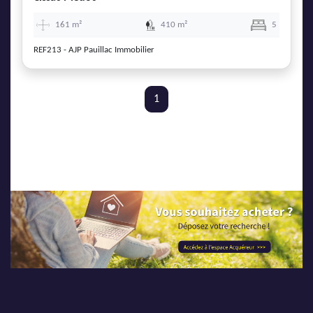
161 m²
410 m²
5
REF213 - AJP Pauillac Immobilier
1