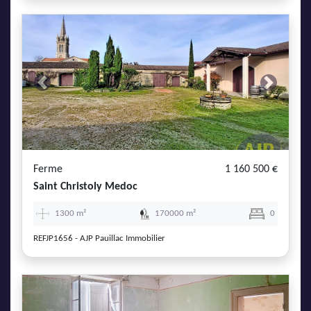
Previous
Next
Ferme
1 160 500 €
Saint Christoly Medoc
1300 m²
170000 m²
0
REFJP1656 - AJP Pauillac Immobilier