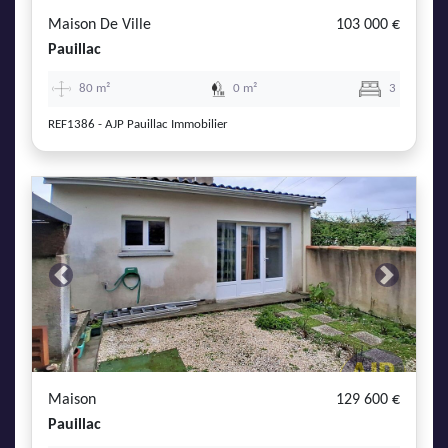
Maison De Ville
103 000 €
Pauillac
80 m²
0 m²
3
REF1386 - AJP Pauillac Immobilier
Previous
Next
Maison
129 600 €
Pauillac