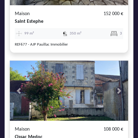
Maison
152 000 €
Saint Estephe
99 m²
350 m²
3
REF677 - AJP Pauillac Immobilier
Previous
Next
Maison
108 000 €
Cissac Medoc