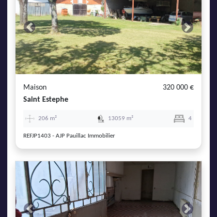
Previous
Next
Maison
320 000 €
Saint Estephe
206 m²
13059 m²
4
REFJP1403 - AJP Pauillac Immobilier
Previous
Next