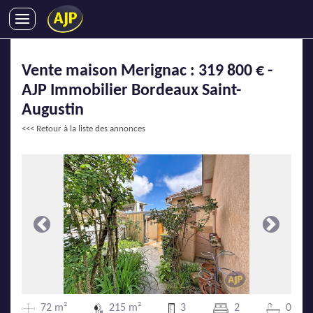
ACHATS
Vente maison Merignac : 319 800 € -
VENTES
AJP Immobilier Bordeaux Saint-
LOCATIONS
Augustin
GESTION LOCATIVE
<<< Retour à la liste des annonces
SYNDIC
LMNP
IMMOBILIER NEUF
LOCATIONS DE VACANCES
ENTREPRISES
Précédente
Suivante
DEVENIR FRANCHISÉ
AJP Recrute
72 m²
215 m²
3
2
0