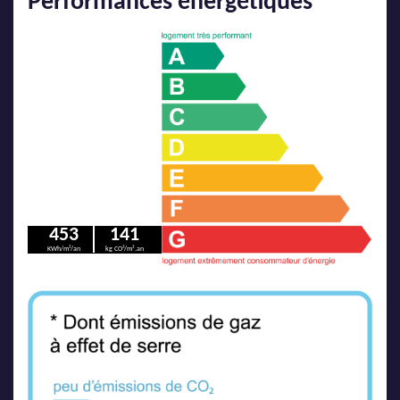
Performances énergétiques
453
141
KWh/m²/an
kg CO²/m².an