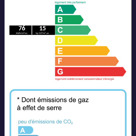
76
15
KWh/m²/an
kg CO²/m².an