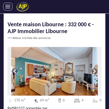
ACHATS
Vente maison Libourne : 332 000 € -
VENTES
AJP Immobilier Libourne
LOCATIONS
<<< Retour à la liste des annonces
GESTION LOCATIVE
SYNDIC
LMNP
IMMOBILIER NEUF
LOCATIONS DE VACANCES
Précédente
Suivante
ENTREPRISES
DEVENIR FRANCHISÉ
170 m²
69 m²
6
4
0
AJP Recrute
RefSB1577 présentée par