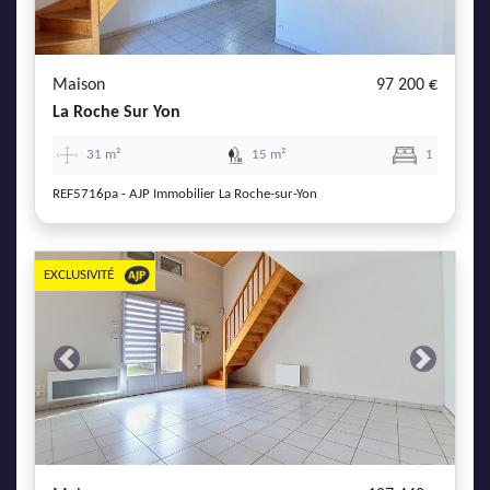
AJP Actualités
Service Qualité Clients
Maison
97 200 €
La Roche Sur Yon
31 m²
15 m²
1
REF5716pa - AJP Immobilier La Roche-sur-Yon
EXCLUSIVITÉ
Previous
Next