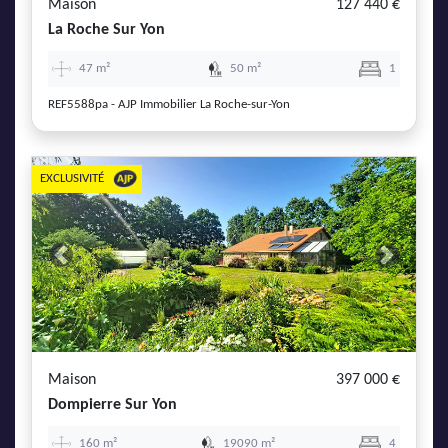
Maison
127 440 €
La Roche Sur Yon
47 m²
50 m²
1
REF5588pa - AJP Immobilier La Roche-sur-Yon
EXCLUSIVITÉ
Previous
Next
Maison
397 000 €
Dompierre Sur Yon
160 m²
19090 m²
4