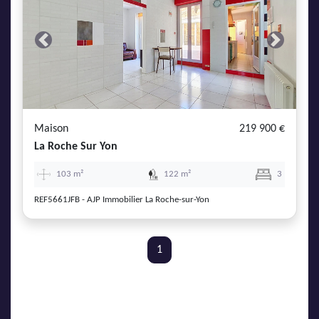
Previous
Next
Maison
219 900 €
La Roche Sur Yon
103 m²
122 m²
3
REF5661JFB - AJP Immobilier La Roche-sur-Yon
1