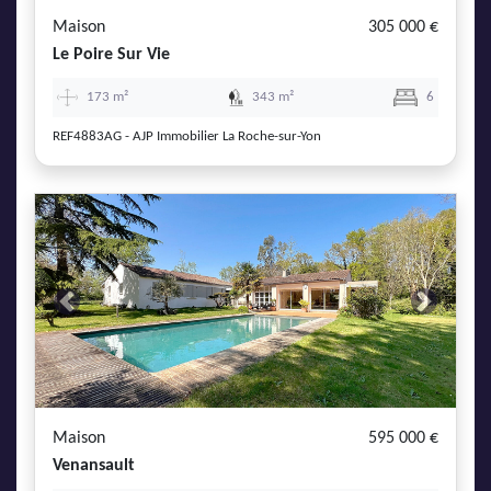
Maison
305 000 €
Le Poire Sur Vie
173 m²
343 m²
6
REF4883AG - AJP Immobilier La Roche-sur-Yon
Previous
Next
Maison
595 000 €
Venansault