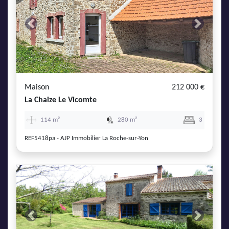
Previous
Next
Maison
212 000 €
La Chaize Le Vicomte
114 m²
280 m²
3
REF5418pa - AJP Immobilier La Roche-sur-Yon
Previous
Next