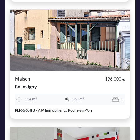
Previous
Next
Maison
196 000 €
Bellevigny
114 m²
136 m²
3
REF5560JFB - AJP Immobilier La Roche-sur-Yon