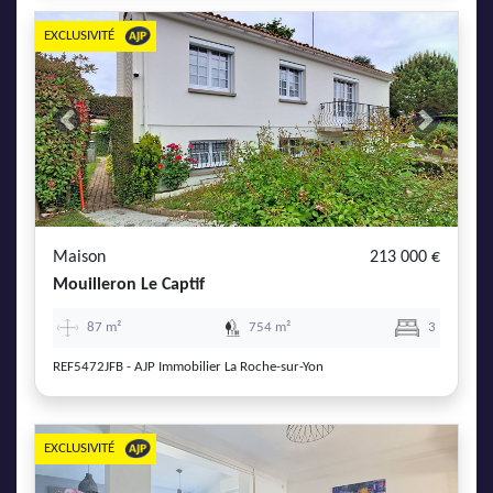
EXCLUSIVITÉ
Previous
Next
Maison
213 000 €
Mouilleron Le Captif
87 m²
754 m²
3
REF5472JFB - AJP Immobilier La Roche-sur-Yon
EXCLUSIVITÉ