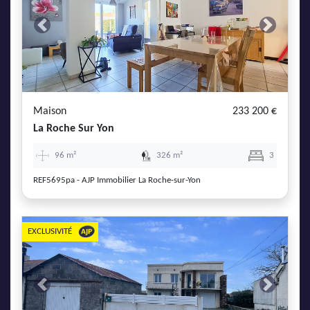
Previous
Next
Maison
233 200 €
La Roche Sur Yon
96 m²
326 m²
3
REF5695pa - AJP Immobilier La Roche-sur-Yon
EXCLUSIVITÉ
Previous
Next