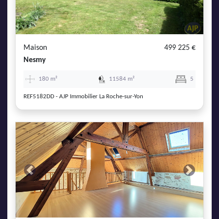
Maison
499 225 €
Nesmy
180 m²
11584 m²
5
REF5182DD - AJP Immobilier La Roche-sur-Yon
Previous
Next