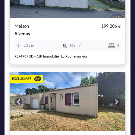
Maison
199 206 €
Aizenay
131 m²
508 m²
5
REF4967DD - AJP Immobilier La Roche-sur-Yon
EXCLUSIVITÉ
Previous
Next