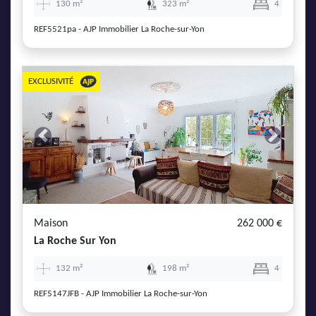
130 m²
323 m²
4
REF5521pa - AJP Immobilier La Roche-sur-Yon
EXCLUSIVITÉ
Previous
Next
Maison
262 000 €
La Roche Sur Yon
132 m²
198 m²
4
REF5147JFB - AJP Immobilier La Roche-sur-Yon