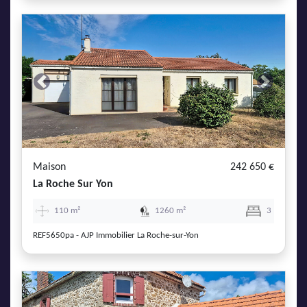
Previous
Next
Maison
242 650 €
La Roche Sur Yon
110 m²
1260 m²
3
REF5650pa - AJP Immobilier La Roche-sur-Yon