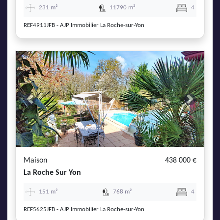
231 m²
11790 m²
4
REF4911JFB - AJP Immobilier La Roche-sur-Yon
Previous
Next
Maison
438 000 €
La Roche Sur Yon
151 m²
768 m²
4
REF5625JFB - AJP Immobilier La Roche-sur-Yon