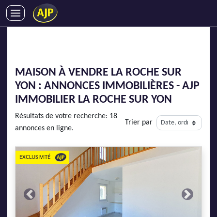
ACHATS
VENTES
LOCATIONS
MAISON À VENDRE LA ROCHE SUR
GESTION LOCATIVE
YON : ANNONCES IMMOBILIÈRES - AJP
SYNDIC
IMMOBILIER LA ROCHE SUR YON
LMNP
Résultats de votre recherche: 18
Trier par
IMMOBILIER NEUF
annonces en ligne.
LOCATIONS DE VACANCES
ENTREPRISES
EXCLUSIVITÉ
DEVENIR FRANCHISÉ
Previous
Next
AJP Recrute